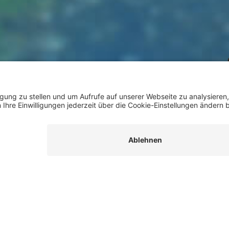
Stefan Schwarzer
Teamleiter Vertrieb Privat-
Gerne helfen wir weiter.